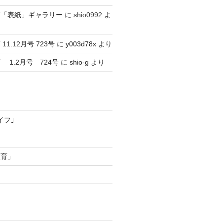
育「表紙」ギャラリー
に
shio0992
よ
1.12月号 723号
に
y003d78x
より
1.2月号 724号
に
shio-g
より
イフ｣
教育」
ー