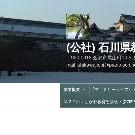
コ
ン
テ
ン
ツ
へ
(公社) 石川
ス
キ
〒920-0918 金沢市尾山町
ッ
mail ishikawajichi@piano.o
プ
事業概要
｢ファミリーライフ｣
第２７回いしかわ教育懇談会・参加