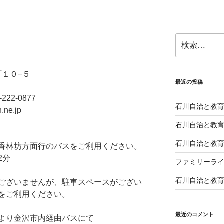
検
索:
町１０−５
最近の投稿
222-0877
石川自治と教育 
.ne.jp
石川自治と教育 
石川自治と教育 
香林坊方面行のバスをご利用ください。
2分
ファミリーライ
石川自治と教育 
ございませんが、駐車スペースがござい
をご利用ください。
最近のコメント
より金沢市内経由バスにて