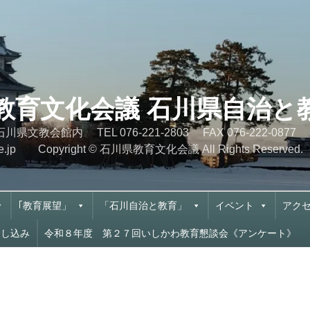
県教育文化会議 石川県自治
10-5 石川県文教会館内 TEL 076-221-2803 FA
cn.ne.jp Copyright © 石川県教育文化会議 All Rights Reserved.
｢教育展望」
「石川自治と教育」
イベント
アク
申し込み
令和８年度 第２７回いしかわ教育懇談会《アンケート》