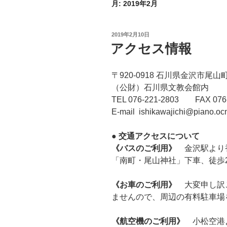
月:
2019年2月
投
2019年2月10日
稿
アクセス情報
日:
〒920-0918 石川県金沢市尾山
（公財）石川県文教会館内
TEL 076-221-2803 FAX 076-
E-mail ishikawajichi@piano.ocn
● 交通アクセスについて
《バスのご利用》
金沢駅より
「南町・尾山神社」下車、徒歩
《お車のご利用》
大変申し訳
ませんので、周辺の有料駐車場
《航空機のご利用》
小松空港