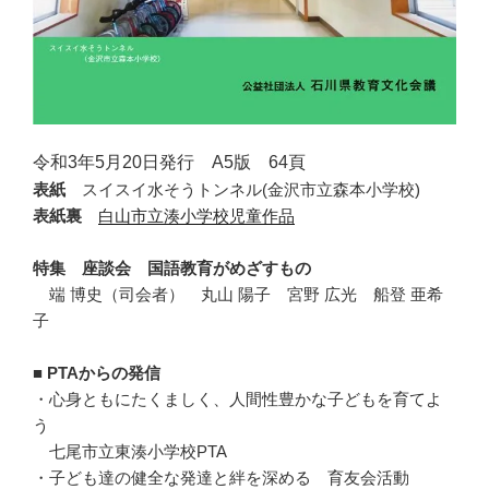
令和3年5月20日発行 A5版 64頁
表紙
スイスイ水そうトンネル(金沢市立森本小学校)
表紙裏
白山市立湊小学校児童作品
特集 座談会
国語教育がめざすもの
端 博史（司会者） 丸山 陽子 宮野 広光 船登 亜希
子
■ PTAからの発信
・心身ともにたくましく、人間性豊かな子どもを育てよ
う
七尾市立東湊小学校PTA
・子ども達の健全な発達と絆を深める 育友会活動