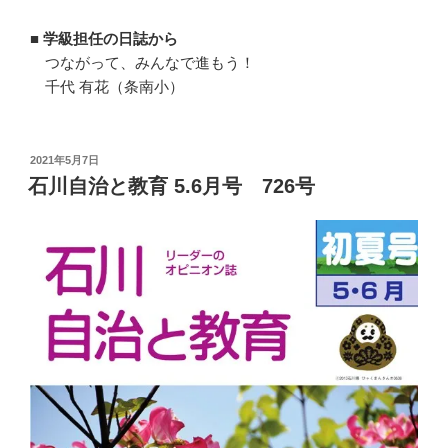
■ 学級担任の日誌から
つながって、みんなで進もう！
千代 有花（条南小）
投
2021年5月7日
稿
石川自治と教育 5.6月号 726号
日: