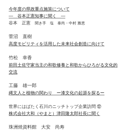
今年度の県政重点施策について
― 谷本正憲知事に聞く ―
谷本 正憲
聞き手 塩 泰尚・中村 雅恵
菅沼 直樹
高度モビリティを活用した未来社会創造に向けて
竹松 幸香
前田土佐守家当主の和歌修養と和歌からひろがる文化的
交流
工藤 雄一郎
縄文人と植物の関わり ー漆文化の起源を探る
ー
世界にはばたく石川のニッチトップ企業訪問
⑫
株式会社大和（やまと）津田隆太郎社長に聞く
珠洲焼資料館 大安 尚寿