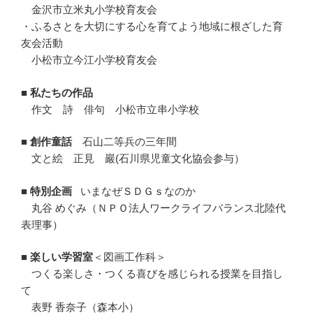
金沢市立米丸小学校育友会
・ふるさとを大切にする心を育てよう地域に根ざした育
友会活動
小松市立今江小学校育友会
■ 私たちの作品
作文 詩 俳句 小松市立串小学校
■ 創作童話
石山二等兵の三年間
文と絵 正見 巖
(石川県児童文化協会参与）
■ 特別企画
いまなぜＳＤＧｓなのか
丸谷 めぐみ（ＮＰＯ法人ワークライフバランス北陸代
表理事）
■ 楽しい学習室
＜図画工作科＞
つくる楽しさ・つくる喜びを感じられる授業を目指し
て
表野 香奈子（森本小）