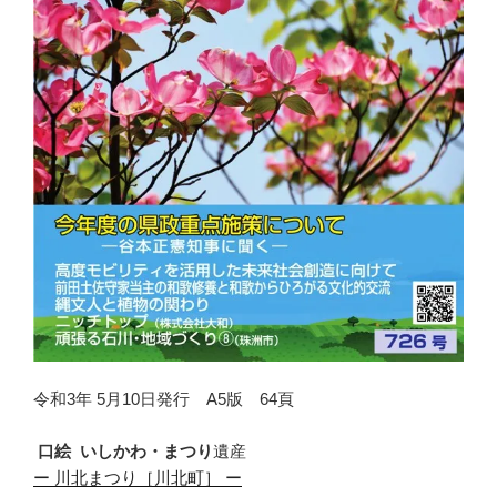
令和3年 5月10日発行 A5版 64頁
口絵
いしかわ
・
まつり
遺産
ー
川北まつり
［
川北町
］
ー