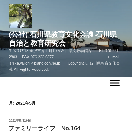
コ
ン
テ
ン
ツ
(公社) 石川県教育文化会議 石川県
へ
自治と教育研究会
ス
〒920-0918 金沢市尾山町10-5 石川県文教会館内 TEL 076-221-
キ
2803 FAX 076-222-0877 Ｅ-mail
ッ
ishikawajichi@piano.ocn.ne.jp Copyright © 石川県教育文化会
プ
議 All Rights Reserved.
月:
2021年5月
投
2021年5月19日
稿
ファミリーライフ No.164
日: