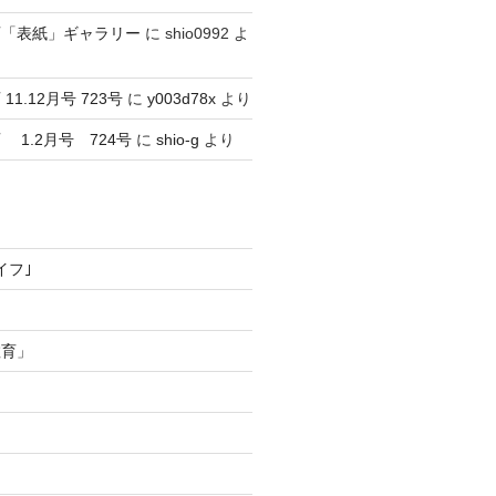
育「表紙」ギャラリー
に
shio0992
よ
1.12月号 723号
に
y003d78x
より
1.2月号 724号
に
shio-g
より
イフ｣
教育」
ー