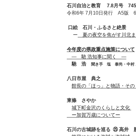
石川自治と教育 7.8月号 74
令和6年 7月10日発行 A5版 
口絵
石川
・
ふるさ
と
絶景
ー
夏の夜空を焦がす川北ま
今年度の県政重点施策について
・
― 馳 浩知事に聞く ―
・
馳 浩
聞き手 塩 泰尚・中村
八日市屋 典之
・
館長の「ほっ」と物語・その
東條 さやか
・
城下町金沢のくらしと文化
ー加賀万歳について
ー
石川の古城跡を巡る
㉕ 高井 