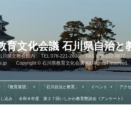
県教育文化会議 石川県自治
10-5 石川県文教会館内 TEL 076-221-2803 FA
cn.ne.jp Copyright © 石川県教育文化会議 All Rights Reserved.
｢教育展望」
「石川自治と教育」
イベント
アク
申し込み
令和８年度 第２７回いしかわ教育懇談会《アンケート》