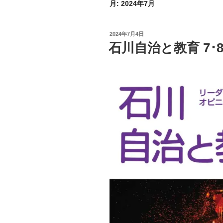
月:
2024年7月
投
2024年7月4日
稿
石川自治と教育 7･8
日: