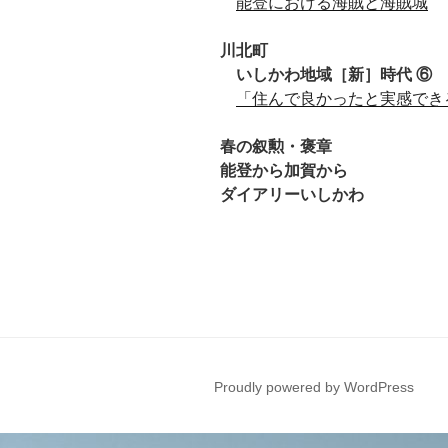
・
能登における海賊と海賊城
川北町
・
いしかわ地域［新］時代
⑥
・
「住んで良かったと実感でき
春の叙勲・褒章
能登から加賀から
ダイアリーいしかわ
Proudly powered by WordPress