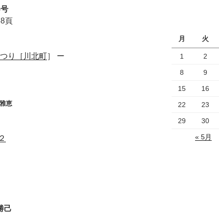
5号
68頁
月
火
つり
［川北町
］
ー
1
2
8
9
15
16
 雅恵
22
23
29
30
« 5月
２
勝己