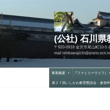
コ
ン
テ
ン
ツ
へ
(公社) 石川
ス
キ
〒920-0918 金沢市尾山町
ッ
mail ishikawajichi@piano.o
プ
事業概要
｢ファミリーライフ｣
第２７回いしかわ教育懇談会・参加