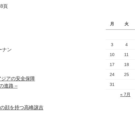
68頁
月
火
3
4
ーナン
10
11
17
18
24
25
アジアの安全保障
31
の進路 –
« 7月
つの顔を持つ高峰譲吉