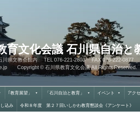
県教育文化会議 石川県自治
10-5 石川県文教会館内 TEL 076-221-2803 FA
cn.ne.jp Copyright © 石川県教育文化会議 All Rights Reserved.
｢教育展望」
「石川自治と教育」
イベント
アク
申し込み
令和８年度 第２７回いしかわ教育懇談会《アンケート》