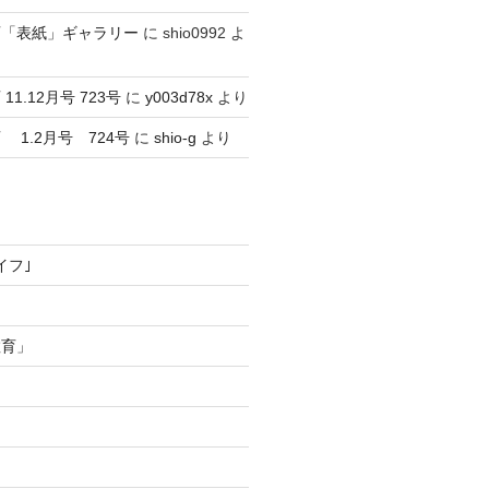
育「表紙」ギャラリー
に
shio0992
よ
1.12月号 723号
に
y003d78x
より
1.2月号 724号
に
shio-g
より
イフ｣
教育」
ー