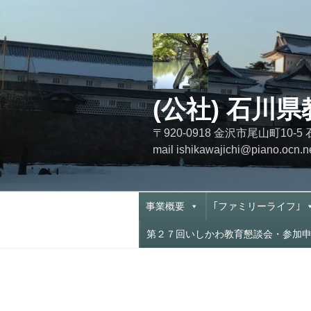
コ
ン
テ
ン
ツ
へ
(公社) 石川
ス
キ
〒920-0918 金沢市尾山町
ッ
mail ishikawajichi@piano.o
プ
事業概要
｢ファミリーライフ｣
第２７回いしかわ教育懇談会・参加