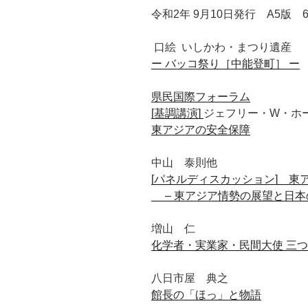
令和2年 9月10日発行 A5版 
口絵
いしかわ
・
まつり
遺産
ー
バッコ祭り
［
中能登町
］
ー
県民国際フォーラム
[基調講演]
ジェフリー・W・ホ
東アジアの安全保障
中山 泰則他
[パネルディスカッション] 東
– 東アジア情勢の展望と日本
増山 仁
化学者・実業家・民間大使 三
八日市屋 典之
館長の「ほっ」と物語