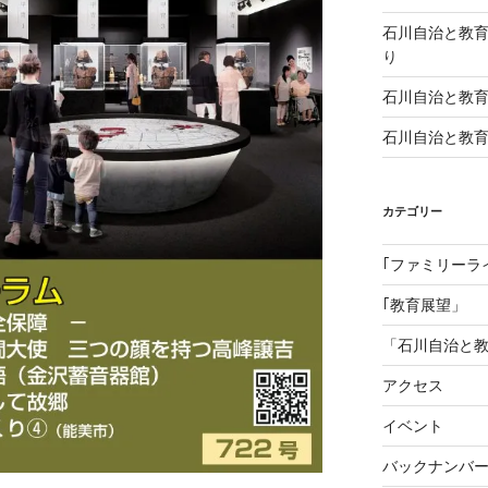
石川自治と教
り
石川自治と教育 1
石川自治と教育 
カテゴリー
｢ファミリーラ
｢教育展望」
「石川自治と
アクセス
イベント
バックナンバ