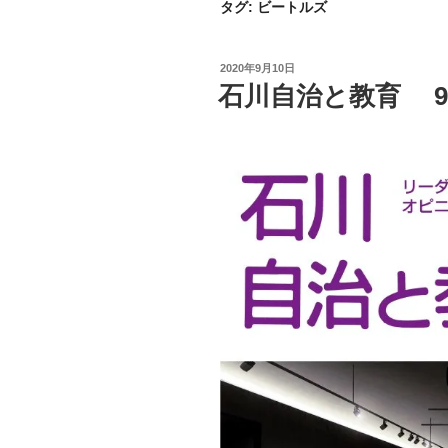
タグ:
ビートルズ
投
2020年9月10日
稿
石川自治と教育 9.
日: