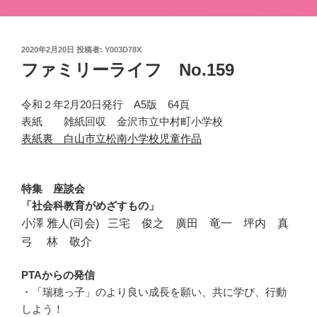
投
2020年2月20日
投稿者:
Y003D78X
稿
ファミリーライフ No.159
日:
令和２年2月20日発行 A5版 64頁
表紙 雑紙回収 金沢市立中村町小学校
表紙裏 白山市立松南小学校児童作品
特集 座談会
「社会科教育がめざすもの」
小澤 雅人(司会) 三宅 俊之 廣田 竜一 坪内 真
弓 林 敬介
PTAからの発信
・「瑞穂っ子」のより良い成長を願い、共に学び、行動
しよう！