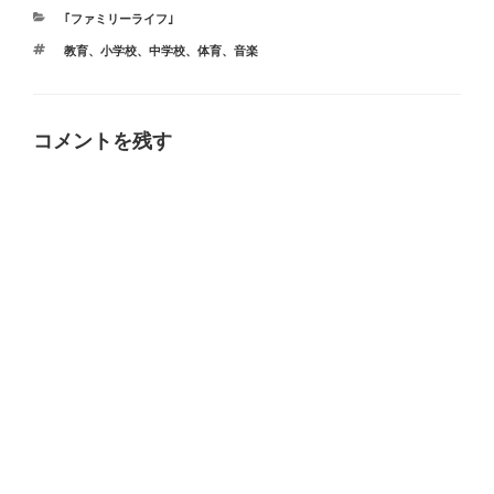
カ
｢ファミリーライフ｣
テ
タ
教育、小学校、中学校、体育
、
音楽
ゴ
グ
リ
ー
コメントを残す