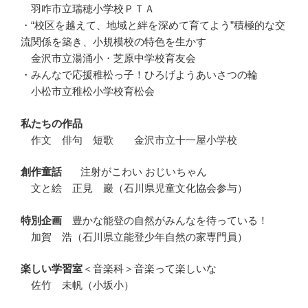
羽咋市立瑞穂小学校ＰＴＡ
・“校区を越えて、地域と絆を深めて育てよう”積極的な交
流関係を築き、小規模校の特色を生かす
金沢市立湯涌小・芝原中学校育友会
・みんなで応援稚松っ子！ひろげようあいさつの輪
小松市立稚松小学校育松会
私たちの作品
作文 俳句 短歌 金沢市立十一屋小学校
創作童話
注射がこわい おじいちゃん
文と絵 正見 巖
（石川県児童文化協会参与）
特別企画
豊かな能登の自然がみんなを待っている！
加賀 浩（石川県立能登少年自然の家専門員）
楽しい学習室
＜音楽科＞音楽って楽しいな
佐竹 未帆（小坂小）