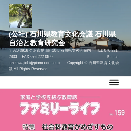
コ
ン
テ
ン
ツ
(公社) 石川県教育文化会議 石川県
へ
自治と教育研究会
ス
〒920-0918 金沢市尾山町10-5 石川県文教会館内 TEL 076-221-
キ
2803 FAX 076-222-0877 Ｅ-mail
ッ
ishikawajichi@piano.ocn.ne.jp Copyright © 石川県教育文化会
プ
議 All Rights Reserved.