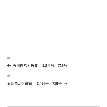
投
前
前
稿
の
石川自治と教育 1.2月号 718号
ナ
投
ビ
稿
次
次
ゲ
の
石川自治と教育 3.4月号 719号
投
ー
稿
シ
ョ