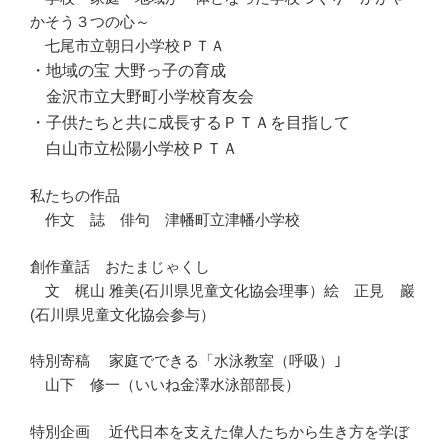
かそう３つの心～
七尾市立朝日小学校ＰＴＡ
・地域の宝 大野っ子の育成
金沢市立大野町小学校育友会
・子供たちと共に成長するＰＴＡを目指して
白山市立松陽小学校ＰＴＡ
私たちの作品
作文 誌 俳句 津幡町立津幡小学校
創作童話 おたまじゃくし
文 梶山 雅美
(石川県児童文化協会理事）
絵 正見 巖
(石川県児童文化協会参与）
特別寄稿 家庭でできる「水泳教室（呼吸）｣
山下 修一
（いいね金澤水泳部部長）
特別企画 近代日本を支えた偉人たちから生き方を学ぼ