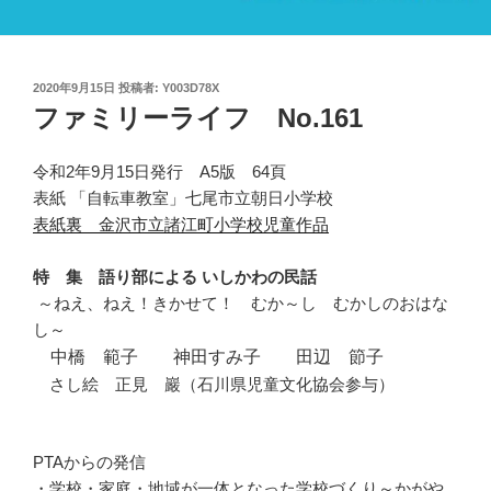
投
2020年9月15日
投稿者:
Y003D78X
稿
ファミリーライフ No.161
日:
令和2年9月15日発行 A5版 64頁
表紙 「自転車教室」七尾市立朝日小学校
表紙裏 金沢市立諸江町小学校児童作品
特 集 語り部による いしかわの民話
～ねえ、ねえ！きかせて！ むか～し むかしのおはな
し～
中橋 範子 神田すみ子
田辺 節子
さし絵 正見 巖
（石川県児童文化協会参与）
PTAからの発信
・学校・家庭・地域が一体となった学校づくり
～かがや