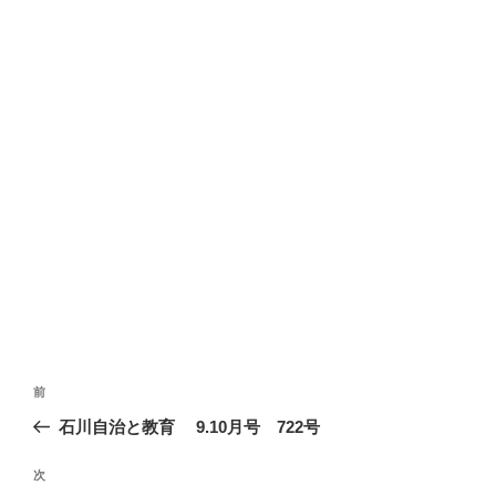
投
前
前
稿
の
石川自治と教育 9.10月号 722号
ナ
投
ビ
稿
次
次