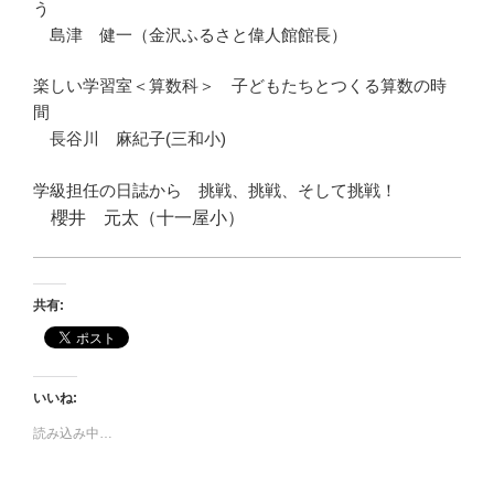
う
島津 健一
（金沢ふるさと偉人館館長）
楽しい学習室＜算数科＞
子どもたちとつくる算数の時
間
長谷川 麻紀子(三和小)
学級担任の日誌から 挑戦、挑戦、そして挑戦！
櫻井 元太（十一屋小）
共有:
いいね:
読み込み中…