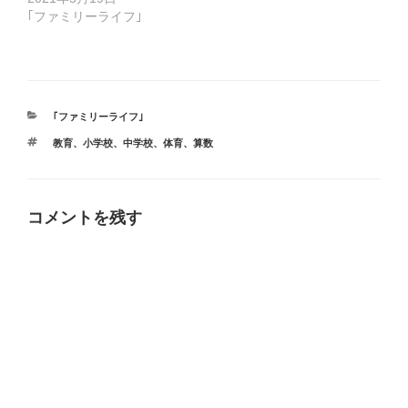
｢ファミリーライフ｣
カ
｢ファミリーライフ｣
テ
タ
教育、小学校、中学校、体育
、
算数
ゴ
グ
リ
ー
コメントを残す