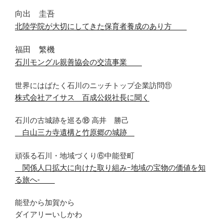
向出 圭吾
北陸学院が大切にしてきた保育者養成のあり方
福田 繁機
石川モングル親善協会の交流事業
世界にはばたく石川のニッチトップ企業訪問
⑪
株式会社アイサス 百成公鋭社長に聞く
石川の古城跡を巡る
⑱
高井 勝己
白山三カ寺遺構と竹原郷の城跡
頑張る石川・地域づくり
⑥
中能登町
関係人口拡大に向けた取り組みｰ
地域の宝物の価値を知
る旅へ-
能登から加賀から
ダイアリーいしかわ