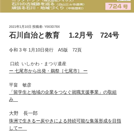
投
2021年1月10日
投稿者:
Y003D78X
稿
石川自治と教育 1.2月号 724号
日:
令和 3 年 1月10日発行 A5版 72頁
口絵
いしかわ
・
まつ
り
遺産
ー
七尾市から出発・鵜祭
［
七尾市
］
ー
平畠 敏彦
「留学生と地域の企業をつなぐ就職支援事業」の取組
み
大野 長一郎
珠洲で生きる
ー炭やきによる持続可能な集落形成を目指
してー