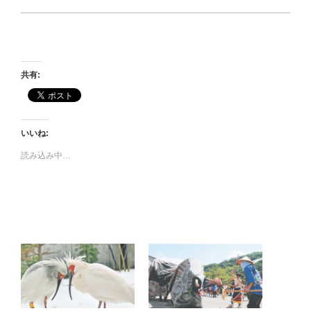
共有:
いいね:
読み込み中…