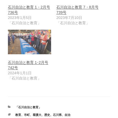
石川自治と教育 1・2月号
石川自治と教育 7・8月号
736号
739号
2023年1月5日
2023年7月10日
「石川自治と教育」
「石川自治と教育」
石川自治と教育 1･2月号
742号
2024年1月1日
「石川自治と教育」
カ
「石川自治と教育」
テ
タ
教育、市町、看護大
、
歴史
、
石川県
、
自治
ゴ