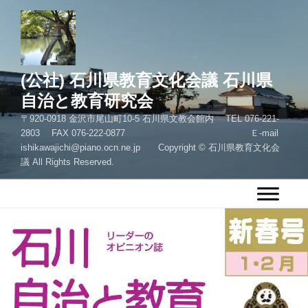
コ
ン
テ
ン
ツ
(公社) 石川県教育文化会議 石川県
へ
自治と教育研究会
ス
〒920-0918 金沢市尾山町10-5 石川県文教会館内 TEL 076-221-
キ
2803 FAX 076-222-0877 Ｅ-mail
ッ
ishikawajichi@piano.ocn.ne.jp Copyright © 石川県教育文化会
プ
議 All Rights Reserved.