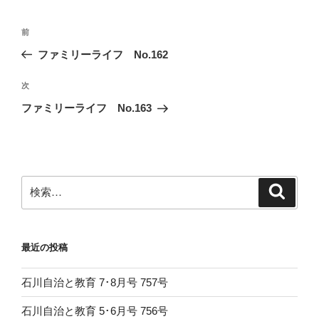
投
前
前
稿
の
ファミリーライフ No.162
ナ
投
ビ
稿
次
次
ゲ
の
ファミリーライフ No.163
投
ー
稿
シ
ョ
ン
検
検
索
索:
最近の投稿
石川自治と教育 7･8月号 757号
石川自治と教育 5･6月号 756号