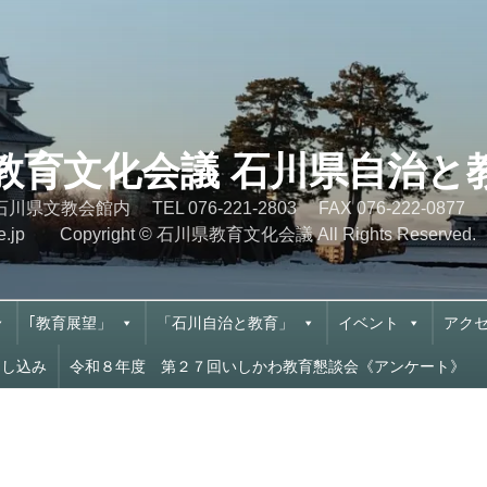
県教育文化会議 石川県自治
10-5 石川県文教会館内 TEL 076-221-2803 FA
cn.ne.jp Copyright © 石川県教育文化会議 All Rights Reserved.
｢教育展望」
「石川自治と教育」
イベント
アク
申し込み
令和８年度 第２７回いしかわ教育懇談会《アンケート》