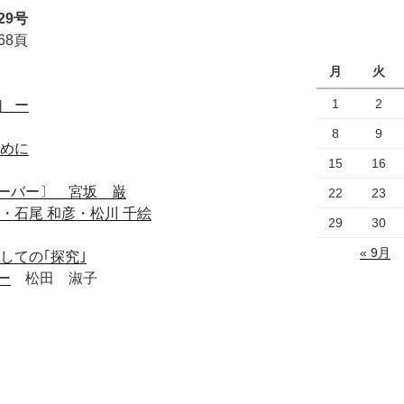
29号
68頁
月
火
1
2
］
ー
8
9
めに
15
16
ーバー〕 宮坂 巌
22
23
・石尾 和彦・松川 千絵
29
30
« 9月
しての｢探究｣
ー
松田 淑子