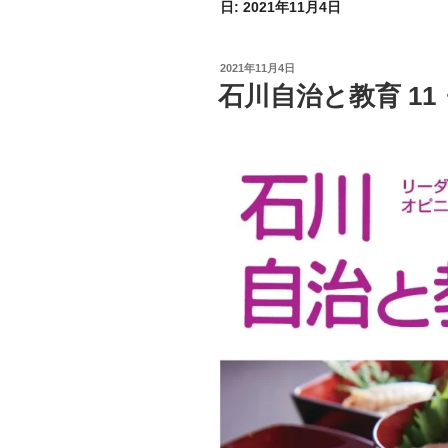
日:
2021年11月4日
投
2021年11月4日
稿
石川自治と教育 11・
日: