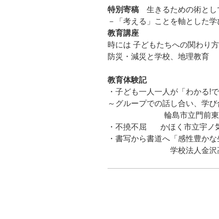
特別寄稿
生きるための術とし
－「考える」ことを軸とした
教育講座
時には 子どもたちへの関わり
防災・減災と学校、地理教育
教育体験記
・子ども一人一人が「わかる!で
～グループでの話し合い、学び
輪島市立門前東小学校
・不撓不屈
かほく市立宇ノ
・書写から書道へ「感性豊かな
学校法人金沢高等学