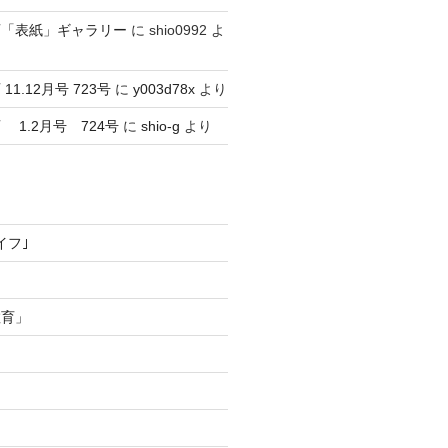
育「表紙」ギャラリー
に
shio0992
よ
1.12月号 723号
に
y003d78x
より
1.2月号 724号
に
shio-g
より
イフ｣
教育」
ー