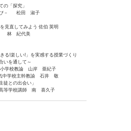
ての「探究」
学び－
松田 淑子
方を見直してみよう
佐伯 英明
林 紀代美
きる!楽しい!」を実感する授業づくり
合いを通して～
教論 山岸 亜紀子
気中学校主幹教諭 石井 敬
生徒との出会い」
校講師 南 喜久子