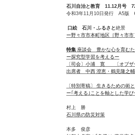
石川自治と教育 11.12月号 7
令和3年11月10日発行 A5版 
口絵
石川
・
ふるさと
絶景
ー
野々市市本町地区
［
野々市市
特集
座談会 豊かな心を育むた
ー探究型学習を考えるー
〔司会〕小浦 寛 〔オブザ
出席者 中西 澄恵・鶴見隆之輔
〔特別寄稿〕 生きるための術と
ー｢考える｣ことを軸とした学び
村上 勝
石川県の防災対策
本多 俊彦