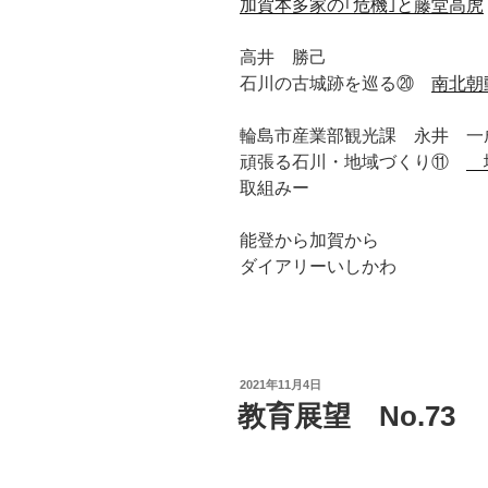
加賀本多家の｢危機｣と藤堂高虎
高井 勝己
石川の古城跡を巡る
⑳
南北朝
輪島市産業部観光課 永井 一
頑張る石川・地域づくり
⑪
地
取組みー
能登から加賀から
ダイアリーいしかわ
投
2021年11月4日
稿
教育展望 No.73
日: