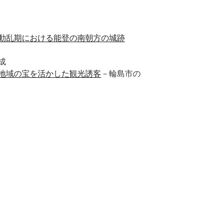
動乱期における能登の南朝方の城跡
成
域の宝を活かした観光誘客
－輪島市の