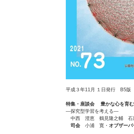
平成３年11月 １日発行 B5版 
特集・座談会 豊かな心を育む
―探究型学習を考える―
中西 澄恵 鶴見隆之輔 石
司会
小浦 寛・
オブザーバ