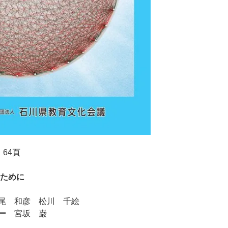
64頁
ために
尾 和彦 松川 千絵
ー
宮坂 巌