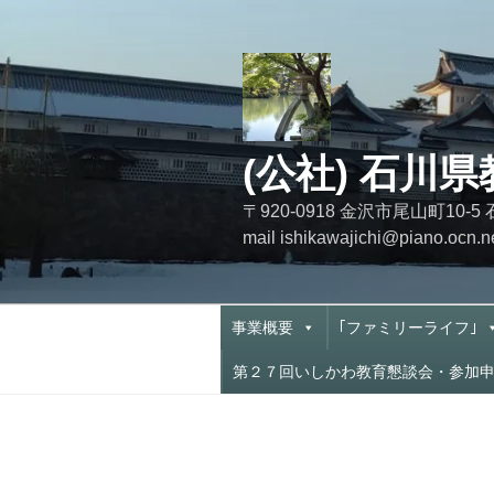
コ
ン
テ
ン
ツ
へ
(公社) 石川
ス
キ
〒920-0918 金沢市尾山町
ッ
mail ishikawajichi@piano.o
プ
事業概要
｢ファミリーライフ｣
第２７回いしかわ教育懇談会・参加