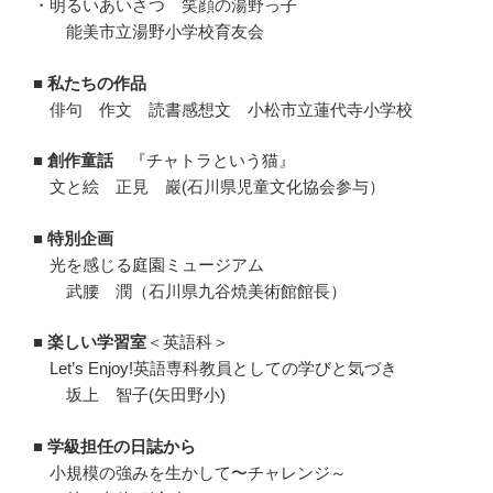
・明るいあいさつ 笑顔の湯野っ子
能美市立湯野小学校育友会
■ 私たちの作品
俳句 作文 読書感想文 小松市立蓮代寺小学校
■ 創作童話
『チャトラという猫』
文と絵 正見 巖(石川県児童文化協会参与）
■ 特別企画
光を感じる庭園ミュージアム
武腰 潤（石川県九谷焼美術館館長）
■ 楽しい学習室
＜英語科＞
Let’s Enjoy!英語専科教員としての学びと気づき
坂上 智子(矢田野小)
■ 学級担任の日誌から
小規模の強みを生かして〜チャレンジ～