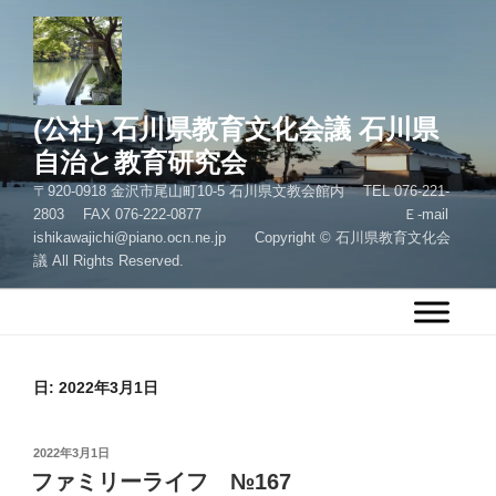
コ
ン
テ
ン
ツ
(公社) 石川県教育文化会議 石川県
へ
自治と教育研究会
ス
〒920-0918 金沢市尾山町10-5 石川県文教会館内 TEL 076-221-
キ
2803 FAX 076-222-0877 Ｅ-mail
ッ
ishikawajichi@piano.ocn.ne.jp Copyright © 石川県教育文化会
プ
議 All Rights Reserved.
日:
2022年3月1日
投
2022年3月1日
稿
ファミリーライフ №167
日: