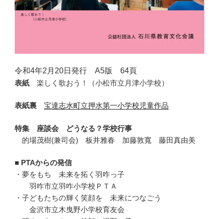
令和4年2月20日発行 A5版 64頁
表紙
楽しく歌おう！（小松市立月津小学校）
表紙裏
宝達志水町立押水第一小学校児童作品
特集 座談会 どうなる？学校行事
的場茂樹(兼司会) 板井雅春 加藤敦寬 藤田真由美
■ PTAからの発信
・夢をもち 未来を拓く羽咋っ子
羽咋市立羽咋小学校ＰＴＡ
・子どもたちの輝く笑顔を 未来につなごう
金沢市立木曳野小学校育友会