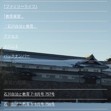
｢ファミリーライフ｣
｢教育展望」
「石川自治と教育」
アクセス
イベント
バックナンバー
最近の投稿
石川自治と教育 7･8月号 757号
石川自治と教育 5･6月号 756号