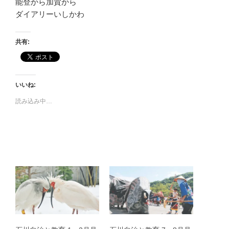
能登から加賀から
ダイアリーいしかわ
共有:
いいね:
読み込み中…