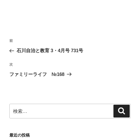
投
前
前
稿
の
石川自治と教育 3・4月号 731号
ナ
投
ビ
稿
次
次
ゲ
の
ファミリーライフ №168
投
ー
稿
シ
ョ
ン
検
検
索
索:
最近の投稿