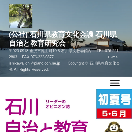
コ
ン
テ
ン
ツ
(公社) 石川県教育文化会議 石川県
へ
自治と教育研究会
ス
〒920-0918 金沢市尾山町10-5 石川県文教会館内 TEL 076-221-
キ
2803 FAX 076-222-0877 Ｅ-mail
ッ
ishikawajichi@piano.ocn.ne.jp Copyright © 石川県教育文化会
プ
議 All Rights Reserved.