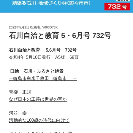
投
2022年5月1日
投稿者:
Y003D78X
稿
石川自治と教育 5・6月号 732号
日:
石川自治と教育 5.6月号 732号
令和4年 5月10日発行 A5版 68頁
口絵
石川
・
ふるさ
と
絶景
ー
輪島市白米千枚田
［
輪島市
］
ー
青柳 正規
なぜ日本の工芸は世界の宝か
河並 崇
活動的な100歳の時代に向けて