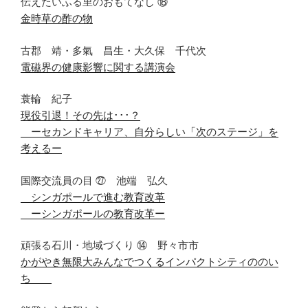
伝えたいふる里のおもてなし
⑱
金時草の酢の物
古郡 靖・多氣 昌生・大久保 千代次
電磁界の健康影響に関する講演会
蓑輪 紀子
現役引退！その先は･･･？
ーセカンドキャリア、自分らしい「次のステージ」を
考える
ー
国際交流員の目
㉗
池端 弘久
シンガポールで進む教育改革
ーシンガポールの教育改革
ー
頑張る石川・地域づくり
⑭
野々市市
かがやき無限大みんなでつくるインパクトシティののい
ち