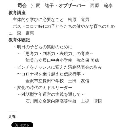
司会
江尻 祐子・
オブザーバー
西原 範泰
教育講座
・
主体的な学びに必要なこと 松原 道男
・
ポストコロナ時代の子どもたちの健やかな育ちのため
に 森 慶惠
教育体験記
・明日の子どもの笑顔のために
・・
～「思考力・判断力・表現力」の育成～
・・・・
能美市立辰口中央小学校 弥久保 美穂
・
・ピンチをチャンスに変えた演劇発表会の歩み
・・
〜コロナ禍を乗り越えた伝統行事～
・・・・
金沢市立長田中学校 土田 友信
・
・変化の時代のミドルリーダー
・・
～対話型学年運営の実践を通して～
・・・・
石川県立金沢向陽高等学校 上提 奨悟
共有: