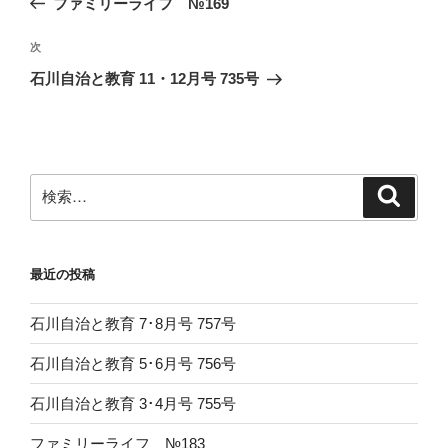
ファミリーライフ №169
ナ
投
ビ
稿
次
次
ゲ
の
石川自治と教育 11・12月号 735号
投
ー
稿
シ
ョ
ン
検
検
索
索:
最近の投稿
石川自治と教育 7･8月号 757号
石川自治と教育 5･6月号 756号
石川自治と教育 3･4月号 755号
ファミリーライフ №183