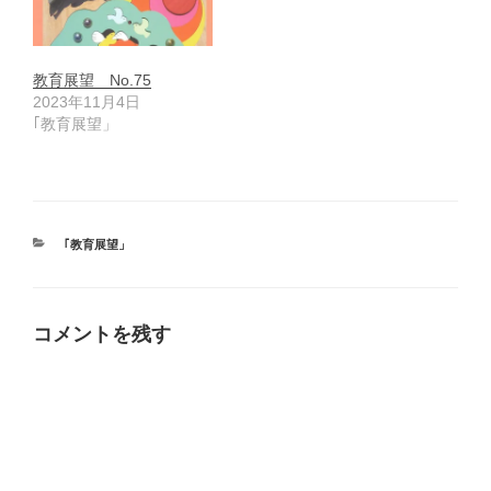
教育展望 No.75
2023年11月4日
｢教育展望」
カ
｢教育展望」
テ
ゴ
リ
ー
コメントを残す