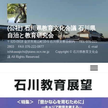
コ
ン
テ
ン
ツ
(公社) 石川県教育文化会議 石川県
へ
自治と教育研究会
ス
〒920-0918 金沢市尾山町10-5 石川県文教会館内 TEL 076-221-
キ
2803 FAX 076-222-0877 Ｅ-mail
ッ
ishikawajichi@piano.ocn.ne.jp Copyright © 石川県教育文化会
プ
議 All Rights Reserved.