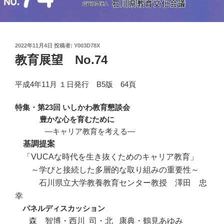
投
2022年11月4日
投稿者:
Y003D78X
稿
教育展望 No.74
日:
平成4年11月 １日発行 B5版 64頁
特集・第23回 いしかわ教育懇談会
豊かな心を育むために
・・・・
―キャリア教育を考える―
基調提案
・
「VUCAな時代を生き抜くためのキャリア教育」
・・
～学びと接続した多層的な取り組みの重要性～
・・・
石川県立大学教養教育センター教授 澤田 忠
幸
パネルディスカッション
森 智博・西川 司・北 康典・鶴見あゆみ