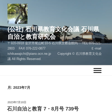
コ
ン
テ
ン
ツ
(公社) 石川県教育文化会議 石川県
へ
自治と教育研究会
ス
〒920-0918 金沢市尾山町10-5 石川県文教会館内 TEL 076-221-
キ
2803 FAX 076-222-0877 Ｅ-mail
ッ
ishikawajichi@piano.ocn.ne.jp Copyright © 石川県教育文化会
プ
議 All Rights Reserved.
月:
2023年7月
投
2023年7月10日
稿
石川自治と教育 7・8月号 739号
日: