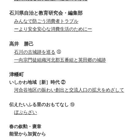
石川県自治と教育研究会・編集部
・
みんなで防ごう消費者トラブル
・
ーより安全安心な消費生活のために
ー
高井 勝己
・
石川の古城跡を巡る
㉓
・
一向宗門徒組織河北郡五番組と英田郷の城跡
津幡町
いしかわ地域［新］時代
②
・
河合谷地区の賑わい創出と交流人口の拡大をめざして
伝えたいふる里のおもてなし
⑲
・
ぼぶらざい
春の叙勲・褒章
能登から加賀から