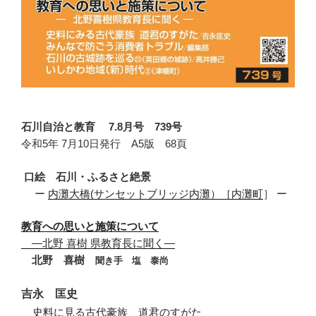
石川自治と教育 7.8月号 739号
令和5年 7月10日発行 A5版 68頁
口絵
石川
・
ふるさ
と
絶景
ー
内灘大橋(サンセットブリッジ内灘）
［
内灘町
］
ー
教育への思いと施策について
・
―北野 喜樹 県教育長に聞く―
・
北野 喜樹
聞き手 塩 泰尚
吉永 匡史
・
史料に見る古代豪族 道君のすがた