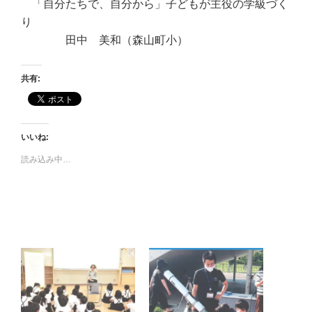
・
「自分たちで、自分から」子どもが主役の学級づく
り
・・・・
田中 美和
（森山町小）
共有:
いいね:
読み込み中…