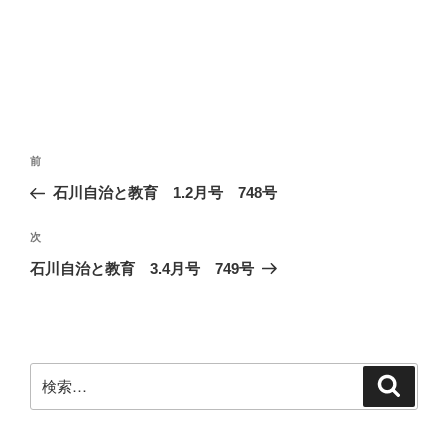
投
前
前
稿
の
石川自治と教育 1.2月号 748号
ナ
投
ビ
稿
次
次
ゲ
の
石川自治と教育 3.4月号 749号
投
ー
稿
シ
ョ
ン
検
検
索
索: