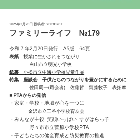
投
2025年2月20日
投稿者:
Y003D78X
稿
ファミリーライフ №179
日:
令和 7 年2月20日発行 A5版 64頁
表紙
授業に生かされるつながり
・・・・
白山市立明光小学校
紙裏
小松市立中海小学校児童作品
特集 座談会 子供たちのつながりを豊かにするために
・・・・
佐田周一(司会者) 佐藤哲 齋藤牧子 表拓摩
■ PTAからの発信
・家庭・学校・地域が心を一つに
・・・・
金沢市立三谷小学校育友会
・みんなが主役 笑顔いっぱい すがはらっ子
・・・・
野々市市立菅原小学校PTA
・子どもたちの健全育成と防災教育の推進