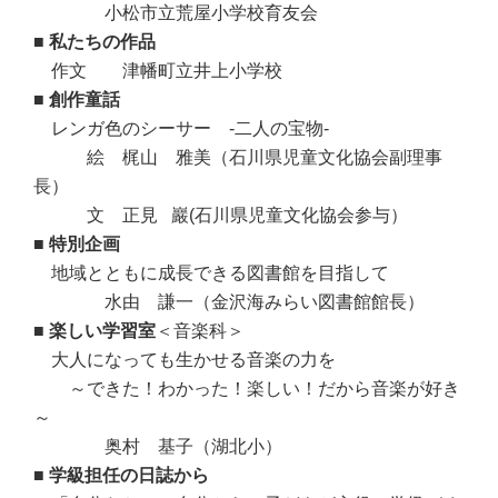
・・・・
小松市立荒屋小学校育友会
■
私たちの作品
・
作文 津幡町立井上小学校
■
創作童話
・
レンガ色のシーサー -二人の宝物-
・・・
絵 梶山 雅美（石川県児童文化協会副理事
長）
・・・
文 正見 巖
(石川県児童文化協会参与）
■
特別企画
・
地域とともに成長できる図書館を目指して
・・・・
水由 謙一（金沢海みらい図書館館長）
■
楽しい学習室
＜音楽科＞
・
大人になっても生かせる音楽の力を
・・
～できた！わかった！楽しい！だから音楽が好き
～
・・・・
奥村 基子（湖北小
）
■
学級担任の日誌から