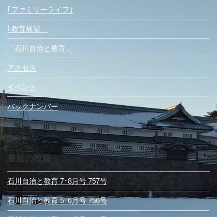
｢ファミリーライフ｣
｢教育展望」
「石川自治と教育」
アクセス
イベント
バックナンバー
最近の投稿
石川自治と教育 7･8月号 757号
石川自治と教育 5･6月号 756号