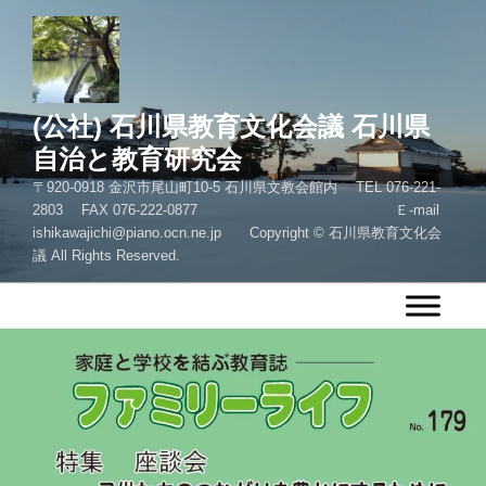
コ
ン
テ
ン
ツ
(公社) 石川県教育文化会議 石川県
へ
自治と教育研究会
ス
〒920-0918 金沢市尾山町10-5 石川県文教会館内 TEL 076-221-
キ
2803 FAX 076-222-0877 Ｅ-mail
ッ
ishikawajichi@piano.ocn.ne.jp Copyright © 石川県教育文化会
プ
議 All Rights Reserved.