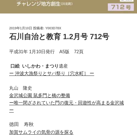
投
2019年1月10日
投稿者:
Y003D78X
稿
石川自治と教育 1.2月号 712号
日:
平成31年 1月10日発行 A5版 72頁
口絵
いしかわ
・
まつり
遺産
ー
沖波大漁祭りとサバ祭り
［
穴水町
］
ー
丸山 隆史
金沢城公園 鼠多門と橋の整備
ー唯一閉ざされていた門の復元・回遊性が高まる金沢城
ー
徳田 寿秋
加賀サムライの気骨の源を探る