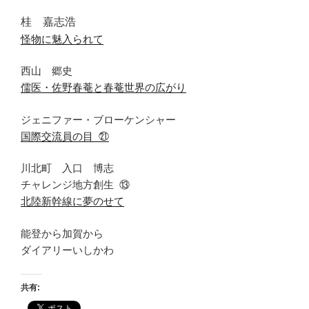
桂 嘉志浩
怪物に魅入られて
西山 郷史
儒医・佐野春菴と春菴世界の広がり
ジェニファー・ブローケンシャー
国際交流員の目
㉑
川北町 入口 博志
チャレンジ地方創生
⑬
北陸新幹線に夢のせて
能登から加賀から
ダイアリーいしかわ
共有: