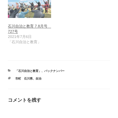
石川自治と教育 7.8月号
727号
2021年7月6日
「石川自治と教育」
カ
「石川自治と教育」
、
バックナンバー
テ
タ
市町 石川県
、
自治
ゴ
グ
リ
ー
コメントを残す