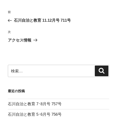
投
前
前
稿
の
石川自治と教育 11.12月号 711号
ナ
投
ビ
稿
次
次
ゲ
の
アクセス情報
投
ー
稿
シ
ョ
ン
検
検
索
索:
最近の投稿
石川自治と教育 7･8月号 757号
石川自治と教育 5･6月号 756号