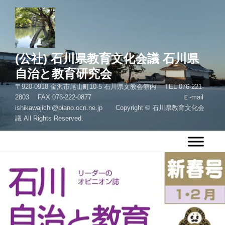
コ
ン
テ
ン
ツ
(公社) 石川県教育文化会議 石川県
へ
自治と教育研究会
ス
〒920-0918 金沢市尾山町10-5 石川県文教会館内 TEL 076-221-
キ
2803 FAX 076-222-0877 Ｅ-mail
ッ
ishikawajichi@piano.ocn.ne.jp Copyright © 石川県教育文化会
プ
議 All Rights Reserved.