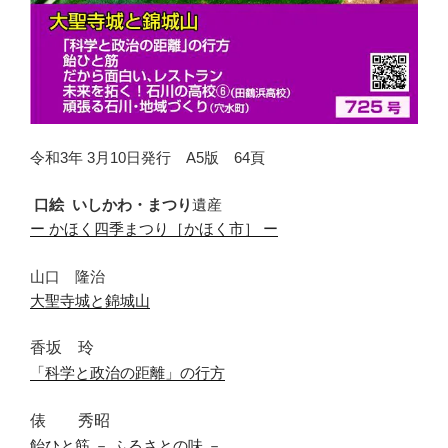
令和3年 3月10日発行 A5版 64頁
口絵
いしかわ
・
まつり
遺産
ー
かほく四季まつり
［
かほく市
］
ー
山口 隆治
大聖寺城と錦城山
香坂 玲
「科学と政治の距離」の行方
俵 秀昭
飴ひと筋 － ふるさとの味 －