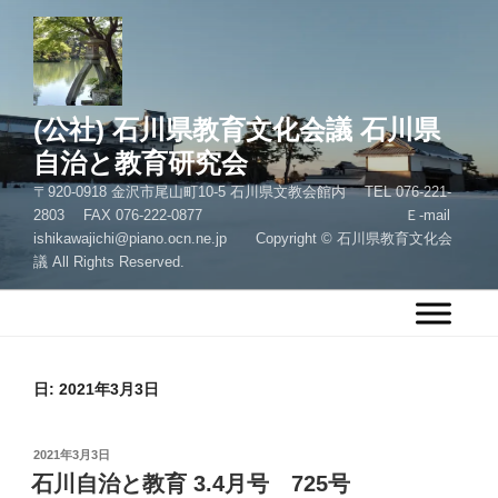
コ
ン
テ
ン
ツ
(公社) 石川県教育文化会議 石川県
へ
自治と教育研究会
ス
〒920-0918 金沢市尾山町10-5 石川県文教会館内 TEL 076-221-
キ
2803 FAX 076-222-0877 Ｅ-mail
ッ
ishikawajichi@piano.ocn.ne.jp Copyright © 石川県教育文化会
プ
議 All Rights Reserved.
日:
2021年3月3日
投
2021年3月3日
稿
石川自治と教育 3.4月号 725号
日: