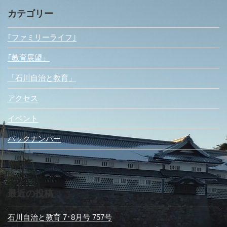
カテゴリー
｢ファミリーライフ｣
｢教育展望」
「石川自治と教育」
アクセス
イベント
バックナンバー
最近の投稿
石川自治と教育 7･8月号 757号